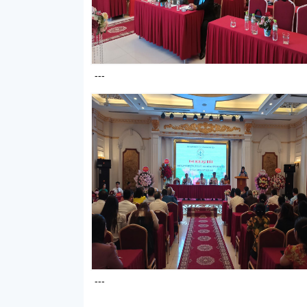
---
---