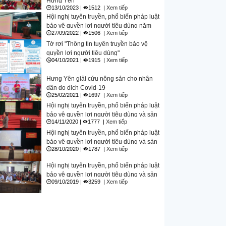
Hưng Yên
13/10/2023 |
1512 |
Xem tiếp
Hội nghị tuyên truyền, phổ biến pháp luật
bảo vệ quyền lợi người tiêu dùng năm
27/09/2022 |
1506 |
Xem tiếp
2022
Tờ rơi "Thông tin tuyên truyền bảo vệ
quyền lợi người tiêu dùng"
04/10/2021 |
1915 |
Xem tiếp
Hưng Yên giải cứu nông sản cho nhân
dân do dịch Covid-19
25/02/2021 |
1697 |
Xem tiếp
Hội nghị tuyên truyền, phổ biến pháp luật
bảo vệ quyền lợi người tiêu dùng và sản
14/11/2020 |
1777 |
Xem tiếp
phẩm hàng hóa uy tín, chất lượng
(Huyện Kim Động, ngày 13/11/2020)
Hội nghị tuyên truyền, phổ biến pháp luật
bảo vệ quyền lợi người tiêu dùng và sản
28/10/2020 |
1787 |
Xem tiếp
phẩm hàng hóa uy tín, chất lượng
(Huyện Tiên Lữ, ngày 27/10/2020)
Hội nghị tuyên truyền, phổ biến pháp luật
bảo vệ quyền lợi người tiêu dùng và sản
09/10/2019 |
3259 |
Xem tiếp
phẩm hàng hóa uy tín, chất lượng
(Huyện Khoái Châu, ngày 09/10/2019)