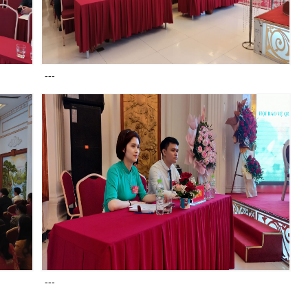
---
---