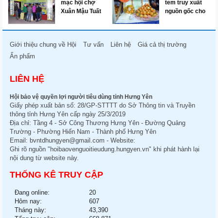
sinh thực phẩm
mạc hội chợ
tem truy xuất
Xuân Mậu Tuất
nguồn gốc cho
2018 ở Hưng
nông sản
Yên
Giới thiệu chung về Hội
Tư vấn
Liên hệ
Giá cả thị trường
Ấn phẩm
LIÊN HỆ
Hội bảo vệ quyền lợi người tiêu dùng tỉnh Hưng Yên
Giấy phép xuất bản số: 28/GP-STTTT do Sở Thông tin và Truyền
thông tỉnh Hưng Yên cấp ngày 25/3/2019
Địa chỉ: Tầng 4 - Sở Công Thương Hưng Yên - Đường Quảng
Trường - Phường Hiến Nam - Thành phố Hưng Yên
Email:
bvntdhungyen@gmail.com
- Website:
Ghi rõ nguồn "hoibaovenguoitieudung.hungyen.vn" khi phát hành lại
nội dung từ website này.
THỐNG KÊ TRUY CẬP
Đang online:
20
Hôm nay:
607
Tháng này:
43,390