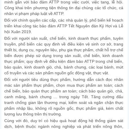
minh gắn với bảo đảm ATTP trong việc cưới, việc tang, lễ hội.
Công khai trên phương tiện thông tin đại chúng các tổ chức, cá
nhân vi phạm pháp luật về ATTP.
Đối với chính quyền các cấp, các nhà quản lý, phổ biến kế hoạch
triển khai công tác bảo đảm ATTP Tết Nguyên đán Kỷ Hợi và Lễ
hội Xuân 2019.
Đối với người sản xuất, chế biến, kinh doanh thực phẩm, tuyên
truyền, phổ biến các quy định về điều kiện vệ sinh cơ sở, trang
thiết bị, dụng cụ, nguyên liệu, phụ gia thực phẩm, chất hỗ trợ chế
biến được phép sử dụng trong sản xuất, chế biến, kinh doanh
thực phẩm; quy định về điều kiện đảm bảo ATTP trong chế biến,
bảo quản, kinh doanh giò, chả, bánh chưng, các loại bánh, mứt
cổ truyền và các sản phẩm nguồn gốc động vật, thực vật.
Đối với người tiêu dùng thực phẩm, hướng dẫn cách đọc nhãn
mác sản phẩm thực phẩm, chọn mua thực phẩm an toàn; cách
chế biến, bảo quản thực phẩm an toàn; cách bảo quản giò, chả,
canh măng, bánh chưng ... trong ngày Tết. Tăng cường đấu
tranh chống gian lận thương mại, kiểm soát và ngăn chặn thực
phẩm nhập lậu, không rõ nguồn gốc, thực phẩm giả, kém chất
lượng lưu thông trên thị trường.
Cùng với đó, duy trì có hiệu quả hoạt động hệ thống giám sát
dịch, bệnh thuộc ngành nông nghiệp và phát triển nông thôn,