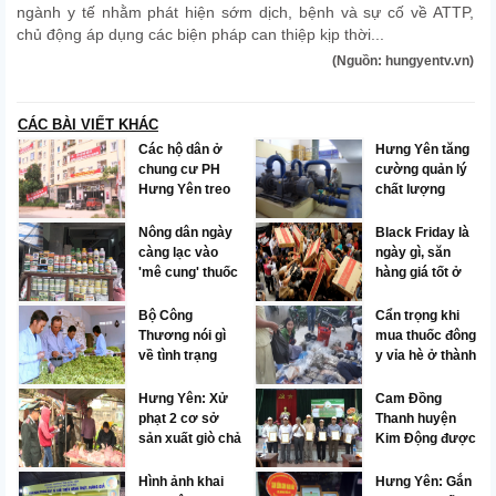
ngành y tế nhằm phát hiện sớm dịch, bệnh và sự cố về ATTP,
chủ động áp dụng các biện pháp can thiệp kịp thời...
(Nguồn: hungyentv.vn)
CÁC BÀI VIẾT KHÁC
Các hộ dân ở
Hưng Yên tăng
chung cư PH
cường quản lý
Hưng Yên treo
chất lượng
băng rôn phản
nước sinh hoạt
đối chủ đầu tư
Nông dân ngày
Black Friday là
càng lạc vào
ngày gì, săn
'mê cung' thuốc
hàng giá tốt ở
BVTV
đâu và cần lưu ý
những gì?
Bộ Công
Cẩn trọng khi
Thương nói gì
mua thuốc đông
về tình trạng
y vỉa hè ở thành
nông sản ngoại
phố Hưng Yên
“đội lốt” hàng
Hưng Yên: Xử
Cam Đồng
Việt?
phạt 2 cơ sở
Thanh huyện
sản xuất giò chả
Kim Động được
không đủ điều
công nhận nhãn
kiện an toàn vệ
hiệu tập thể
Hình ảnh khai
Hưng Yên: Gắn