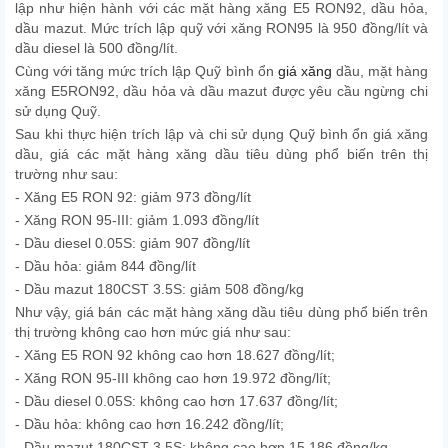
lập như hiện hành với các mặt hàng xăng E5 RON92, dầu hỏa,
dầu mazut. Mức trích lập quỹ với xăng RON95 là 950 đồng/lít và
dầu diesel là 500 đồng/lít.
Cùng với tăng mức trích lập Quỹ bình ổn
giá xăng
dầu, mặt hàng
xăng E5RON92, dầu hỏa và dầu mazut được yêu cầu ngừng chi
sử dụng Quỹ.
Sau khi thực hiện trích lập và chi sử dụng Quỹ bình ổn giá xăng
dầu, giá các mặt hàng xăng dầu tiêu dùng phổ biến trên thị
trường như sau:
- Xăng E5 RON 92: giảm 973 đồng/lít
- Xăng RON 95-III: giảm 1.093 đồng/lít
- Dầu diesel 0.05S: giảm 907 đồng/lít
- Dầu hỏa: giảm 844 đồng/lít
- Dầu mazut 180CST 3.5S: giảm 508 đồng/kg
Như vậy, giá bán các mặt hàng xăng dầu tiêu dùng phổ biến trên
thị trường không cao hơn mức giá như sau:
- Xăng E5 RON 92 không cao hơn 18.627 đồng/lít;
- Xăng RON 95-III không cao hơn 19.972 đồng/lít;
- Dầu diesel 0.05S: không cao hơn 17.637 đồng/lít;
- Dầu hỏa: không cao hơn 16.242 đồng/lít;
- Dầu mazut 180CST 3.5S: không cao hơn 15.186 đồng/kg.