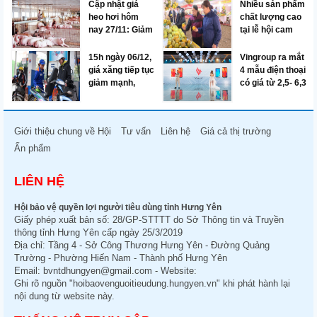
ông lớn
Cập nhật giá
Nhiều sản phẩm
heo hơi hôm
chất lượng cao
nay 27/11: Giảm
tại lễ hội cam
nhưng người
Hưng Yên
chăn nuôi vẫn
15h ngày 06/12,
Vingroup ra mắt
có lãi
giá xăng tiếp tục
4 mẫu điện thoại
giảm mạnh,
có giá từ 2,5- 6,3
xuống mức thấp
triệu đồng, mở
nhất từ đầu năm
bán từ 15/12
đến nay
Giới thiệu chung về Hội
Tư vấn
Liên hệ
Giá cả thị trường
Ấn phẩm
LIÊN HỆ
Hội bảo vệ quyền lợi người tiêu dùng tỉnh Hưng Yên
Giấy phép xuất bản số: 28/GP-STTTT do Sở Thông tin và Truyền
thông tỉnh Hưng Yên cấp ngày 25/3/2019
Địa chỉ: Tầng 4 - Sở Công Thương Hưng Yên - Đường Quảng
Trường - Phường Hiến Nam - Thành phố Hưng Yên
Email:
bvntdhungyen@gmail.com
- Website:
Ghi rõ nguồn "hoibaovenguoitieudung.hungyen.vn" khi phát hành lại
nội dung từ website này.