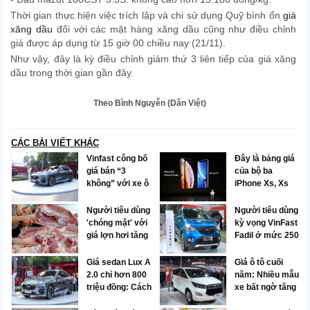
Thời gian thực hiện việc trích lập và chi sử dụng Quỹ bình ổn
giá
xăng dầu
đối với các mặt hàng xăng dầu cũng như điều chỉnh
giá được áp dụng từ 15 giờ 00 chiều nay (21/11).
Như vậy, đây là kỳ điều chỉnh giảm thứ 3 liên tiếp của giá xăng
dầu trong thời gian gần đây.
Theo Bình Nguyễn (Dân Việt)
CÁC BÀI VIẾT KHÁC
Vinfast công bố
Đây là bảng giá
giá bán “3
của bộ ba
không” với xe ô
iPhone Xs, Xs
tô Lux và Fadil
Max và Xr vừa
trình làng
Người tiêu dùng
Người tiêu dùng
'chóng mặt' với
kỳ vọng VinFast
giá lợn hơi tăng
Fadil ở mức 250
đột biến
triệu đồng
Giá sedan Lux A
Giá ô tô cuối
2.0 chỉ hơn 800
năm: Nhiều mẫu
triệu đồng: Cách
xe bất ngờ tăng
chơi của một
giá mạnh