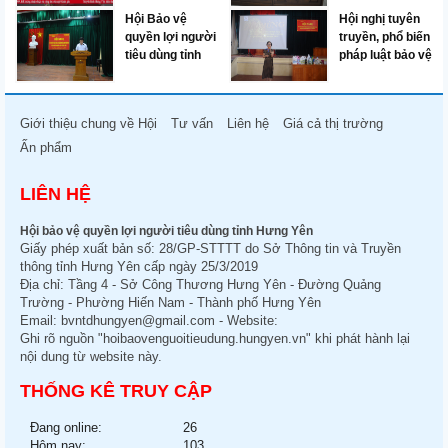
Yên
pháp luật bảo vệ
tiêu dùng và sản
Hội Bảo vệ
Hội nghị tuyên
quyền lợi người
phẩm hàng hóa
quyền lợi người
truyền, phổ biến
tiêu dùng và sản
uy tín, chất
tiêu dùng tỉnh
pháp luật bảo vệ
phẩm hàng hóa
lượng (Huyện
Hưng Yên tổ
quyền lợi người
uy tín, chất
Khoái Châu,
chức Hội nghị
tiêu dùng và sản
lượng ngày
ngày
tuyên truyền,
phẩm hàng hóa
Giới thiệu chung về Hội
Tư vấn
Liên hệ
Giá cả thị trường
09/9/2019
09/10/2019)
phổ biến pháp
uy tín, chất
luật về bảo vệ
lượng (Huyện
Ấn phẩm
quyền lợi người
Tiên Lữ, ngày
tiêu dùng
27/10/2020)
LIÊN HỆ
Hội bảo vệ quyền lợi người tiêu dùng tỉnh Hưng Yên
Giấy phép xuất bản số: 28/GP-STTTT do Sở Thông tin và Truyền
thông tỉnh Hưng Yên cấp ngày 25/3/2019
Địa chỉ: Tầng 4 - Sở Công Thương Hưng Yên - Đường Quảng
Trường - Phường Hiến Nam - Thành phố Hưng Yên
Email:
bvntdhungyen@gmail.com
- Website:
Ghi rõ nguồn "hoibaovenguoitieudung.hungyen.vn" khi phát hành lại
nội dung từ website này.
THỐNG KÊ TRUY CẬP
Đang online:
26
Hôm nay:
103