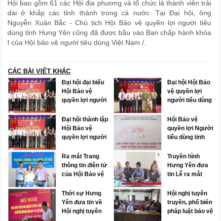
Hội bao gồm 61 các Hội địa phương và tổ chức là thành viên trải
dài ở khắp các tỉnh thành trong cả nước. Tại Đại hội, ông
Nguyễn Xuân Bắc - Chủ tịch Hội Bảo vệ quyền lợi người tiêu
dùng tỉnh Hưng Yên cũng đã được bầu vào Ban chấp hành khóa
I của Hội bảo vệ người tiêu dùng Việt Nam./.
CÁC BÀI VIẾT KHÁC
Đại hội đại biểu
Đại hội Hội Bảo
Hội Bảo vệ
vệ quyền lợi
quyền lợi người
người tiêu dùng
tiêu dùng tỉnh
Hưng Yên lần
lần thứ nhất
thứ I
Đại hội thành lập
Hội Bảo vệ
Hội Bảo vệ
quyền lợi Người
quyền lợi người
tiêu dùng tỉnh
tiêu dùng tỉnh
Hưng Yên được
Hưng Yên
cấp Giấy phép
Ra mắt Trang
Truyền hình
thiết lập trang
thông tin điện tử
Hưng Yên đưa
thông tin điện tử
của Hội Bảo vệ
tin Lễ ra mắt
tổng hợp trên
quyền lợi người
Trang thông tin
mạng từ ngày
tiêu dùng tỉnh
điện tử của Hội
Thời sự Hưng
Hội nghị tuyên
23/5/2019
Hưng Yên
Bảo vệ quyền
Yên đưa tin về
truyền, phổ biến
lợi người tiêu
Hội nghị tuyên
pháp luật bảo vệ
dùng tỉnh Hưng
truyền, phổ biến
quyền lợi người