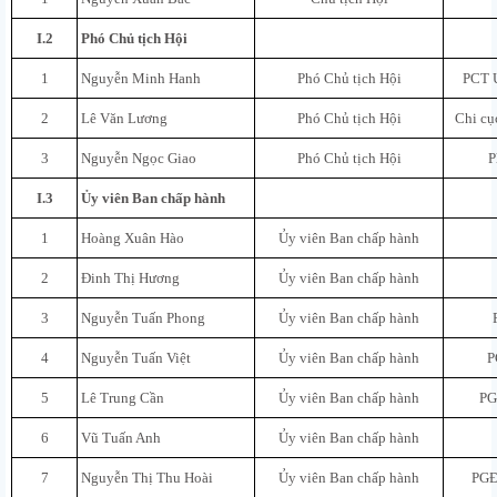
I.2
Phó Chủ tịch Hội
1
Nguyễn Minh Hanh
Phó Chủ tịch Hội
PCT 
2
Lê Văn Lương
Phó Chủ tịch Hội
Chi cụ
3
Nguyễn Ngọc Giao
Phó Chủ tịch Hội
P
I.3
Ủy viên Ban chấp hành
1
Hoàng Xuân Hào
Ủy viên Ban chấp hành
2
Đinh Thị Hương
Ủy viên Ban chấp hành
3
Nguyễn Tuấn Phong
Ủy viên Ban chấp hành
4
Nguyễn Tuấn Việt
Ủy viên Ban chấp hành
P
5
Lê Trung Cần
Ủy viên Ban chấp hành
PG
6
Vũ Tuấn Anh
Ủy viên Ban chấp hành
7
Nguyễn Thị Thu Hoài
Ủy viên Ban chấp hành
PGĐ