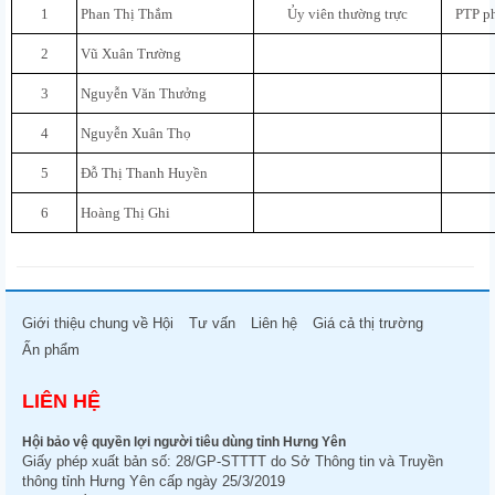
1
Phan Thị Thắm
Ủy viên thường trực
PTP p
2
Vũ Xuân Trường
3
Nguyễn Văn Thưởng
4
Nguyễn Xuân Thọ
5
Đỗ Thị Thanh Huyền
6
Hoàng Thị Ghi
Giới thiệu chung về Hội
Tư vấn
Liên hệ
Giá cả thị trường
Ấn phẩm
LIÊN HỆ
Hội bảo vệ quyền lợi người tiêu dùng tỉnh Hưng Yên
Giấy phép xuất bản số: 28/GP-STTTT do Sở Thông tin và Truyền
thông tỉnh Hưng Yên cấp ngày 25/3/2019