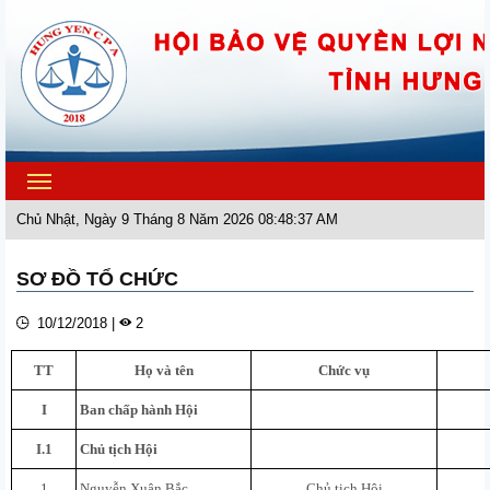
Toggle
navigation
Chủ Nhật, Ngày 9 Tháng 8 Năm 2026 08:48:37 AM
SƠ ĐỒ TỔ CHỨC
10/12/2018 |
2
TT
Họ và tên
Chức vụ
I
Ban chấp hành Hội
I.1
Chủ tịch Hội
1
Nguyễn Xuân Bắc
Chủ tịch Hội