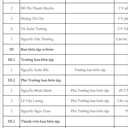
2
Đỗ Thị Thanh Huyền
CV ph
3
Hoàng Thị Ghi
CV ph
4
Vũ Xuân Trường
CV Vă
5
Nguyễn Văn Thưởng
Cán bộ 
III
Ban biên tập website
III.1
Trưởng ban biên tập
1
Nguyễn Xuân Bắc
Trưởng ban biên tập
III.2
Phó Trưởng ban biên tập
1
Nguyễn Minh Hanh
Phó Trưởng ban biên tập
PCT 
2
Lê Văn Lương
Phó Trưởng ban biên tập
Chi cụ
3
Nguyễn Ngọc Giao
Phó Trưởng ban biên tập
P
III.2
Thành viên ban biên tập