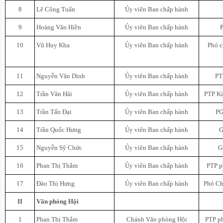
8
Lê Công Tuấn
Ủy viên Ban chấp hành
9
Hoàng Văn Hiền
Ủy viên Ban chấp hành
10
Vũ Huy Kha
Ủy viên Ban chấp hành
Phó c
11
Nguyễn Văn Dinh
Ủy viên Ban chấp hành
PT
12
Trần Văn Hải
Ủy viên Ban chấp hành
PTP Ki
13
Trần Tấn Đại
Ủy viên Ban chấp hành
PG
14
Trần Quốc Hưng
Ủy viên Ban chấp hành
G
15
Nguyễn Sỹ Chức
Ủy viên Ban chấp hành
G
16
Phan Thị Thắm
Ủy viên Ban chấp hành
PTP 
17
Đào Thị Hưng
Ủy viên Ban chấp hành
Phó Ch
II
Văn phòng Hội
1
Phan Thị Thắm
Chánh Văn phòng Hội
PTP p