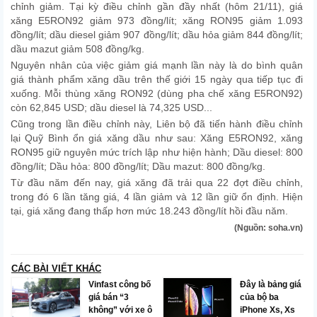
chỉnh giảm. Tại kỳ điều chỉnh gần đầy nhất (hôm 21/11), giá
xăng E5RON92 giảm 973 đồng/lít; xăng RON95 giảm 1.093
đồng/lít; dầu diesel giảm 907 đồng/lít; dầu hỏa giảm 844 đồng/lít;
dầu mazut giảm 508 đồng/kg.
Nguyên nhân của việc giảm giá mạnh lần này là do bình quân
giá thành phẩm xăng dầu trên thế giới 15 ngày qua tiếp tục đi
xuống. Mỗi thùng xăng RON92 (dùng pha chế xăng E5RON92)
còn 62,845 USD; dầu diesel là 74,325 USD...
Cũng trong lần điều chỉnh này, Liên bộ đã tiến hành điều chỉnh
lại Quỹ Bình ổn giá xăng dầu như sau: Xăng E5RON92, xăng
RON95 giữ nguyên mức trích lập như hiện hành; Dầu diesel: 800
đồng/lít; Dầu hỏa: 800 đồng/lít; Dầu mazut: 800 đồng/kg.
Từ đầu năm đến nay, giá xăng đã trải qua 22 đợt điều chỉnh,
trong đó 6 lần tăng giá, 4 lần giảm và 12 lần giữ ổn định. Hiện
tại, giá xăng đang thấp hơn mức 18.243 đồng/lít hồi đầu năm.
(Nguồn: soha.vn)
CÁC BÀI VIẾT KHÁC
Vinfast công bố
Đây là bảng giá
giá bán “3
của bộ ba
không” với xe ô
iPhone Xs, Xs