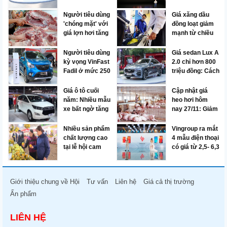
tô Lux và Fadil
Max và Xr vừa
trình làng
Người tiêu dùng
Giá xăng dầu
'chóng mặt' với
đồng loạt giảm
giá lợn hơi tăng
mạnh từ chiều
đột biến
ngày 21/11
Người tiêu dùng
Giá sedan Lux A
kỳ vọng VinFast
2.0 chỉ hơn 800
Fadil ở mức 250
triệu đồng: Cách
triệu đồng
chơi của một
ông lớn
Giá ô tô cuối
Cập nhật giá
năm: Nhiều mẫu
heo hơi hôm
xe bất ngờ tăng
nay 27/11: Giảm
giá mạnh
nhưng người
chăn nuôi vẫn
Nhiều sản phẩm
Vingroup ra mắt
có lãi
chất lượng cao
4 mẫu điện thoại
tại lễ hội cam
có giá từ 2,5- 6,3
Hưng Yên
triệu đồng, mở
bán từ 15/12
Giới thiệu chung về Hội
Tư vấn
Liên hệ
Giá cả thị trường
Ấn phẩm
LIÊN HỆ