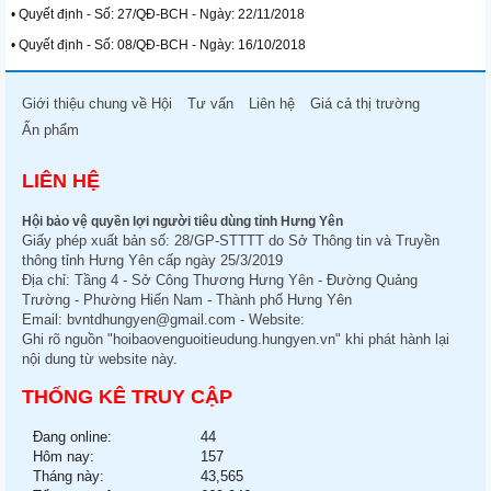
• Quyết định - Số: 27/QĐ-BCH - Ngày: 22/11/2018
• Quyết định - Số: 08/QĐ-BCH - Ngày: 16/10/2018
Giới thiệu chung về Hội
Tư vấn
Liên hệ
Giá cả thị trường
Ấn phẩm
LIÊN HỆ
Hội bảo vệ quyền lợi người tiêu dùng tỉnh Hưng Yên
Giấy phép xuất bản số: 28/GP-STTTT do Sở Thông tin và Truyền
thông tỉnh Hưng Yên cấp ngày 25/3/2019
Địa chỉ: Tầng 4 - Sở Công Thương Hưng Yên - Đường Quảng
Trường - Phường Hiến Nam - Thành phố Hưng Yên
Email:
bvntdhungyen@gmail.com
- Website:
Ghi rõ nguồn "hoibaovenguoitieudung.hungyen.vn" khi phát hành lại
nội dung từ website này.
THỐNG KÊ TRUY CẬP
Đang online:
44
Hôm nay:
157
Tháng này:
43,565