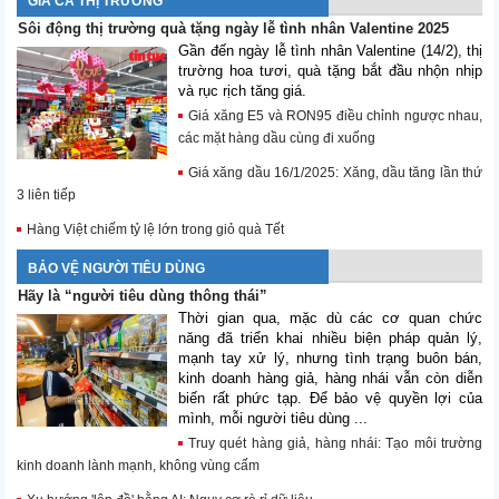
GIÁ CẢ THỊ TRƯỜNG
Sôi động thị trường quà tặng ngày lễ tình nhân Valentine 2025
Gần đến ngày lễ tình nhân Valentine (14/2), thị
trường hoa tươi, quà tặng bắt đầu nhộn nhịp
và rục rịch tăng giá.
Giá xăng E5 và RON95 điều chỉnh ngược nhau,
các mặt hàng dầu cùng đi xuống
Giá xăng dầu 16/1/2025: Xăng, dầu tăng lần thứ
3 liên tiếp
Hàng Việt chiếm tỷ lệ lớn trong giỏ quà Tết
BẢO VỆ NGƯỜI TIÊU DÙNG
Hãy là “người tiêu dùng thông thái”
Thời gian qua, mặc dù các cơ quan chức
năng đã triển khai nhiều biện pháp quản lý,
mạnh tay xử lý, nhưng tình trạng buôn bán,
kinh doanh hàng giả, hàng nhái vẫn còn diễn
biến rất phức tạp. Để bảo vệ quyền lợi của
mình, mỗi người tiêu dùng ...
Truy quét hàng giả, hàng nhái: Tạo môi trường
kinh doanh lành mạnh, không vùng cấm