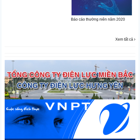
Bá
Báo cáo thường niên năm 2020
g
Xem tất cả