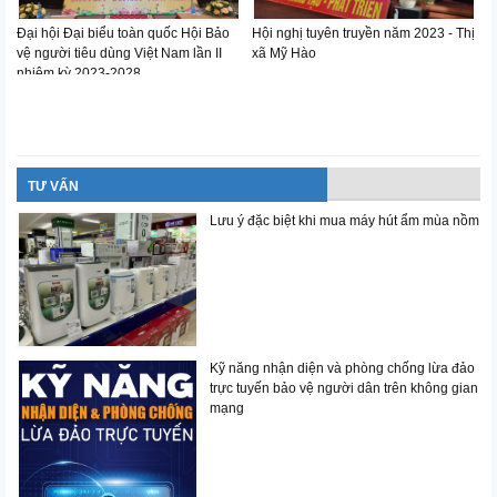
Đại hội Đại biểu toàn quốc Hội Bảo
Hội nghị tuyên truyền năm 2023 - Thị
H
vệ người tiêu dùng Việt Nam lần II
xã Mỹ Hào
H
nhiệm kỳ 2023-2028
TƯ VẤN
Lưu ý đặc biệt khi mua máy hút ẩm mùa nồm
Kỹ năng nhận diện và phòng chống lừa đảo
trực tuyến bảo vệ người dân trên không gian
mạng