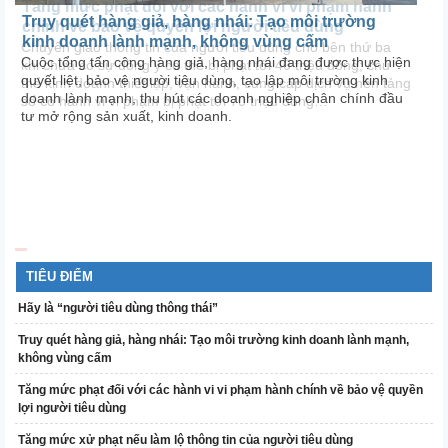
Tăng mức phạt đối với các hành vi vi phạm hành
T
Truy quét hàng giả, hàng nhái: Tạo môi trường
chính về bảo vệ quyền lợi người tiêu dùng
t
kinh doanh lành mạnh, không vùng cấm
Chuyển giao thông tin của người tiêu dùng cho bên thứ ba
C
Cuộc tổng tấn công hàng giả, hàng nhái đang được thực hiện
khi chưa có sự đồng ý có thể bị phạt tới 40 triệu đồng; chủ
b
quyết liệt, bảo vệ người tiêu dùng, tạo lập môi trường kinh
thể kinh doanh thiết lập, vận hành, cung cấp dịch vụ nền tảng
vệ
doanh lành mạnh, thu hút các doanh nghiệp chân chính đầu
số có hành vi vi phạm bị phạt tới 70 triệu đồng…
tư mở rộng sản xuất, kinh doanh.
TIÊU ĐIỂM
Hãy là “người tiêu dùng thông thái”
Truy quét hàng giả, hàng nhái: Tạo môi trường kinh doanh lành mạnh,
không vùng cấm
Tăng mức phạt đối với các hành vi vi phạm hành chính về bảo vệ quyền
lợi người tiêu dùng
Tăng mức xử phạt nếu làm lộ thông tin của người tiêu dùng