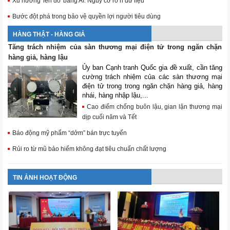
Xu hướng 'lên đồ' bằng AI: Nguy cơ rò rỉ dữ liệu
Bước đột phá trong bảo vệ quyền lợi người tiêu dùng
HÀNG THẬT - HÀNG GIẢ
Tăng trách nhiệm của sàn thương mại điện tử trong ngăn chặn
hàng giả, hàng lậu
Ủy ban Cạnh tranh Quốc gia đề xuất, cần tăng
cường trách nhiệm của các sàn thương mại
điện tử trong trong ngăn chặn hàng giả, hàng
nhái, hàng nhập lậu,...
Cao điểm chống buôn lậu, gian lận thương mại
dịp cuối năm và Tết
Báo động mỹ phẩm “dởm” bán trực tuyến
Rủi ro từ mũ bảo hiểm không đạt tiêu chuẩn chất lượng
TIN ẢNH HOẠT ĐỘNG