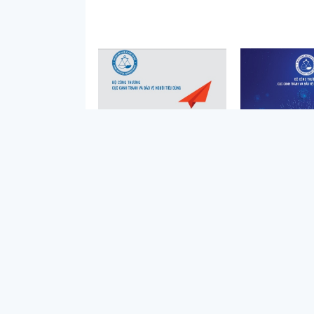
1/2019
1/202
Báo cáo thường niên năm
Báo cáo thườn
2019
202