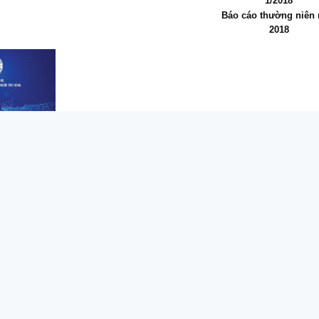
1/2018
Báo cáo thường niên
2018
0
g niên năm
0