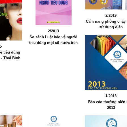
2/2019
Cẩm nang phòng cháy 
sử dụng điện
2/2013
So sánh Luật bảo vệ người
tiêu dùng một số nước trên
5
thế giới
i tiêu dùng
- Thái Bình
g
1/2013
Báo cáo thường niên
2013